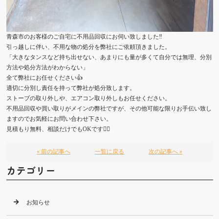
青森市のお客様のご自宅に不用品回収にお伺い致しました‼️
引っ越しに伴い、不用な物の処分を弊社にご依頼頂きました。
「大きなタンスなど持ち出せない、あまりにも量が多くて自分では無理、分別
方法や処分方法がわからない」
全て弊社にお任せください👍
適切に分別し責任を持って弊社が処分致します。
ストーブの取り外しや、エアコン取り外しもお任せください。
不用品回収や買い取りがメインの弊社ですが、その他可能な限りお手伝い致し
ますのでお気軽にお問い合わせ下さい。
見積もり無料、相談だけでもOKです🙆‍♀️
« 前の記事へ
一覧に戻る
次の記事へ »
カテゴリー
お知らせ