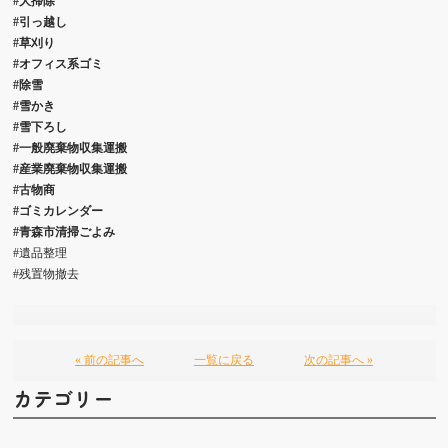
#大掃除
#引っ越し
#草刈り
#オフィス系ゴミ
#除雪
#雪かき
#雪下ろし
#一般廃棄物収集運搬
#産業廃棄物収集運搬
#古物商
#ゴミカレンダー
#青森市清掃ごよみ
#遺品整理
#残置物撤去
« 前の記事へ
一覧に戻る
次の記事へ »
カテゴリー