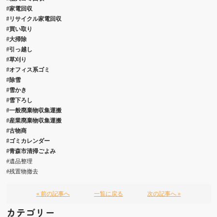
#家電回収
#リサイクル家電回収
#買い取り
#大掃除
#引っ越し
#草刈り
#オフィス系ゴミ
#除雪
#雪かき
#雪下ろし
#一般廃棄物収集運搬
#産業廃棄物収集運搬
#古物商
#ゴミカレンダー
#青森市清掃ごよみ
#遺品整理
#残置物撤去
« 前の記事へ
一覧に戻る
次の記事へ »
カテゴリー